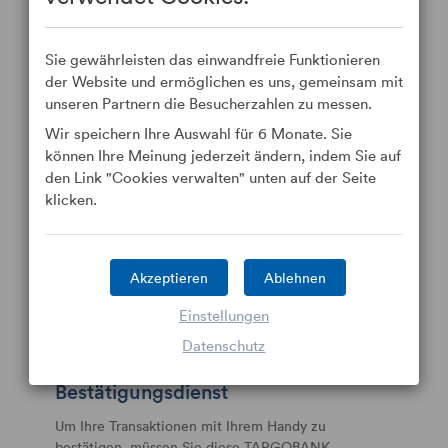
Handy Bestätigung
Sichern Sie Ihre Daten und
Sie gewährleisten das einwandfreie Funktionieren
Transaktionen mit der Handy
der Website und ermöglichen es uns, gemeinsam mit
unseren Partnern die Besucherzahlen zu messen.
Bestätigung
Wir speichern Ihre Auswahl für 6 Monate. Sie
Die Handy Bestätigung ermöglicht Ihnen Ihre Daten,
können Ihre Meinung jederzeit ändern, indem Sie auf
Ihre Dateiübertragungen und Ihre Überweisungen
den Link "Cookies verwalten" unten auf der Seite
mit Ihrem Smart Phone abzusichern. Wenn die
klicken.
Bestätigung einer Transaktion nötig ist, wird eine
Benachrichtigung an Ihre TARGOBANK Corporate
Banking App versandt. Sie können diese Transaktion
durch Eingabe Ihres Sicherheitscodes in der App
Akzeptieren
Ablehnen
bestätigen, und erhalten sofort eine Bestätigung in
Ihrer App.
Einstellungen
Datenschutz
So aktivieren Sie den Handy
Bestätigungsdienst
Um Ihre Transaktionen mit Ihrem Handy zu
bestätigen, müssen Sie diese TARGOBANK