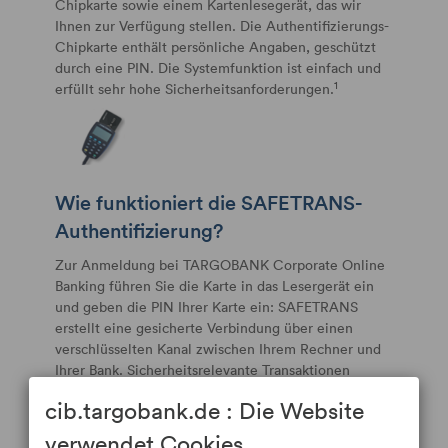
Chipkarte sowie einem Kartenlesegerät, das wir
Ihnen zur Verfügung stellen. Die Authentifizierungs-
Chipkarte enthält persönliche Angaben, geschützt
durch eine PIN. Die Systemfunktion ist einfach und
1
erfüllt sehr hohe Sicherheitsanforderungen.
Wie funktioniert die SAFETRANS-
Authentifizierung?
Zur Anmeldung bei TARGOBANK Corporate Online
Banking führen Sie die Karte in das Lesergerät ein
und geben die PIN Ihrer Karte ein: SAFETRANS
erstellt eine gesicherte Verbindung über einen
verschlüsselten Kanal zwischen Ihrem Rechner und
Ihrer Bank. Sicherheitsrelevante Transaktionen
müssen im Kartenlesergerät bestätigt werden.
cib.targobank.de : Die Website
verwendet Cookies.