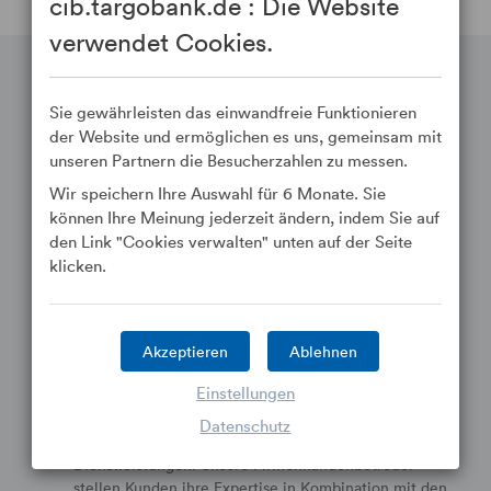
cib.targobank.de : Die Website
verwendet Cookies.
Unsere Dienstleistungen im
Sie gewährleisten das einwandfreie Funktionieren
Überblick.
der Website und ermöglichen es uns, gemeinsam mit
unseren Partnern die Besucherzahlen zu messen.
Strategie
Wir speichern Ihre Auswahl für 6 Monate. Sie
Unsere Strategie basiert auf den Werten Kundennähe,
können Ihre Meinung jederzeit ändern, indem Sie auf
Reaktionsschnelligkeit und Kompetenz. Dadurch
den Link "Cookies verwalten" unten auf der Seite
konnten wir uns als die Referenzbank für
klicken.
Unternehmen innerhalb der Crédit Mutuel Alliance
Fédérale positionieren.
Akzeptieren
Ablehnen
Lösungen für Unternehmen
Einstellungen
Wir unterstützen unsere Kunden mit unserem Know-
how bei der Umsetzung ihrer Strategie, der
Datenschutz
Finanzierung von Investitionen und mit
Dienstleistungen. Unsere Firmenkundenbetreuer
stellen Kunden ihre Expertise in Kombination mit den