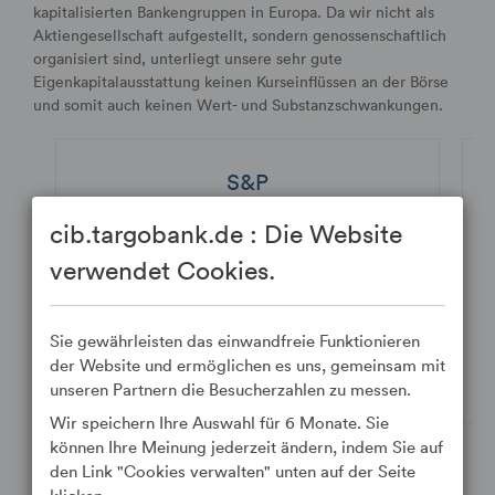
kapitalisierten Bankengruppen in Europa. Da wir nicht als
Aktiengesellschaft aufgestellt, sondern genossenschaftlich
organisiert sind, unterliegt unsere sehr gute
Eigenkapitalausstattung keinen Kurseinflüssen an der Börse
und somit auch keinen Wert- und Substanzschwankungen.
S&P
cib.targobank.de : Die Website
Langfristig
A+
Lan
verwendet Cookies.
Kurzfristig
A-1
Kur
Sie gewährleisten das einwandfreie Funktionieren
Ausblick
stabil
Aus
der Website und ermöglichen es uns, gemeinsam mit
unseren Partnern die Besucherzahlen zu messen.
Letztes Update
08.12.2025
Let
Wir speichern Ihre Auswahl für 6 Monate. Sie
können Ihre Meinung jederzeit ändern, indem Sie auf
den Link "Cookies verwalten" unten auf der Seite