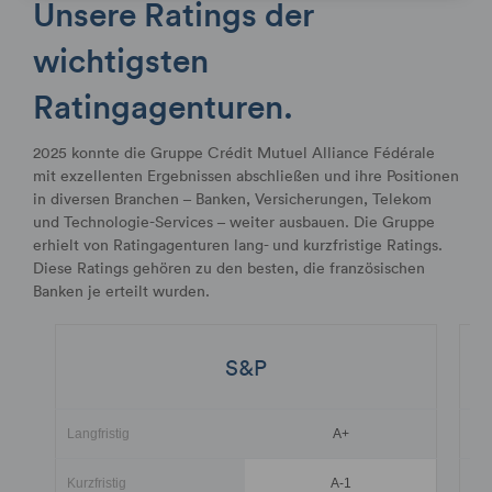
Unsere Ratings der
wichtigsten
Ratingagenturen.
2025 konnte die Gruppe Crédit Mutuel Alliance Fédérale
mit exzellenten Ergebnissen abschließen und ihre Positionen
in diversen Branchen – Banken, Versicherungen, Telekom
und Technologie-Services – weiter ausbauen. Die Gruppe
erhielt von Ratingagenturen lang- und kurzfristige Ratings.
Diese Ratings gehören zu den besten, die französischen
Banken je erteilt wurden.
S&P
Langfristig
A+
Lan
Kurzfristig
A-1
Kur