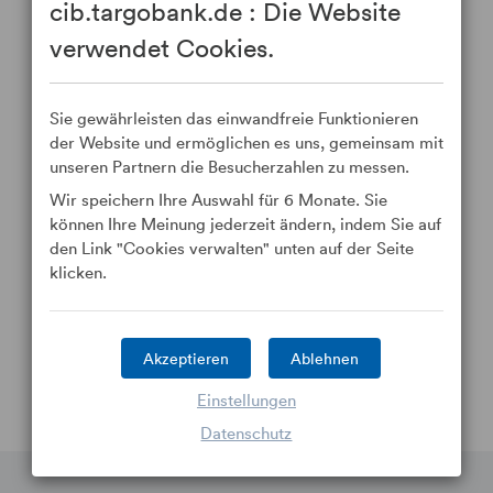
cib.targobank.de : Die Website
Optimierung von Finanzströmen
verwendet Cookies.
TARGOBANK Corporate Banking (ehemals BECM
Deutschland) besteht seit mehr als 25 Jahren und kann
ihren Kunden eine umfassende Palette an Produkten
Sie gewährleisten das einwandfreie Funktionieren
und Dienstleistungen in Europa und auf internationaler
der Website und ermöglichen es uns, gemeinsam mit
Ebene anbieten. In Deutschland sind wir in Berlin,
unseren Partnern die Besucherzahlen zu messen.
Düsseldorf, Essen, Frankfurt am Main, Hamburg,
München und Stuttgart vertreten. Dies ermöglicht eine
Wir speichern Ihre Auswahl für 6 Monate. Sie
regionale Betreuung unserer Kunden vor Ort.
können Ihre Meinung jederzeit ändern, indem Sie auf
den Link "Cookies verwalten" unten auf der Seite
Eine Retailbank in der Nähe
klicken.
Die Gruppe Crédit Mutuel Alliance Fédérale stellt
Privat- und Geschäftskunden sowie Unternehmen ihre
gesamte Finanzdienstleistungspalette zur Verfügung.
Akzeptieren
Ablehnen
Sie ist ein wichtiger Wirtschaftsakteur auf deutscher
und europäischer Ebene.
Einstellungen
Datenschutz