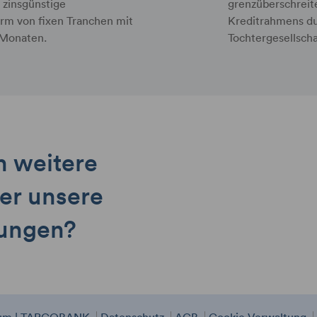
 zinsgünstige
grenzüberschrei
orm von fixen Tranchen mit
Kreditrahmens du
2 Monaten.
Tochtergesellscha
h weitere
er unsere
sungen?