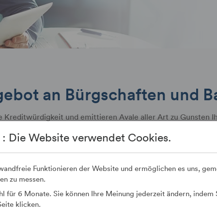
gebot an Bürgschaften und B
Kreditwürdigkeit und emittieren Avale aller Art zu Gunsten Ih
en Avalarten sind:
 : Die Website verwendet Cookies.
nwandfreie Funktionieren der Website und ermöglichen es uns, ge
len zu messen.
l für 6 Monate. Sie können Ihre Meinung jederzeit ändern, indem 
eite klicken.