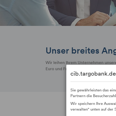
Unser breites An
Wir leihen Ihrem Unternehmen unsere 
Euro und Fremdwährung. Die häufigst
cib.targobank.de
Sie gewährleisten das ei
Partnern die Besucherzah
Wir speichern Ihre Auswah
verwalten" unten auf der S