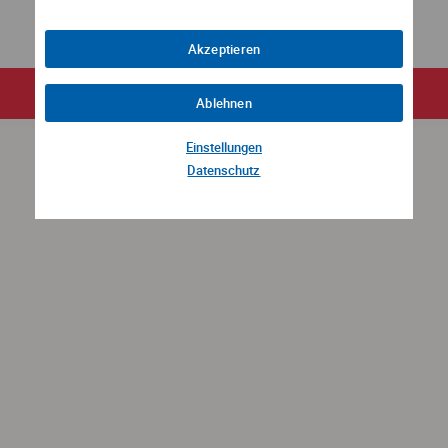
Impressum
Datenschutz
Akzeptieren
FR
EN
DE
Ablehnen
Einstellungen
Datenschutz