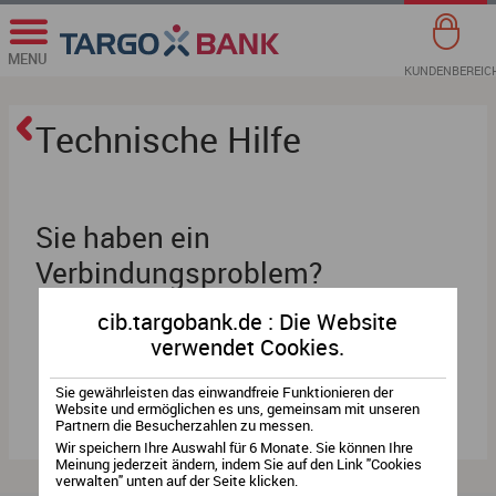
MENU
KUNDENBEREIC
Technische Hilfe
Sie haben ein
Verbindungsproblem?
Benutzername vergessen?
cib.targobank.de : Die Website
verwendet Cookies.
Passwort vergessen?
Sie gewährleisten das einwandfreie Funktionieren der
Entsperren Sie Ihr Zugang
Website und ermöglichen es uns, gemeinsam mit unseren
Partnern die Besucherzahlen zu messen.
Wir speichern Ihre Auswahl für 6 Monate. Sie können Ihre
Meinung jederzeit ändern, indem Sie auf den Link "Cookies
verwalten" unten auf der Seite klicken.